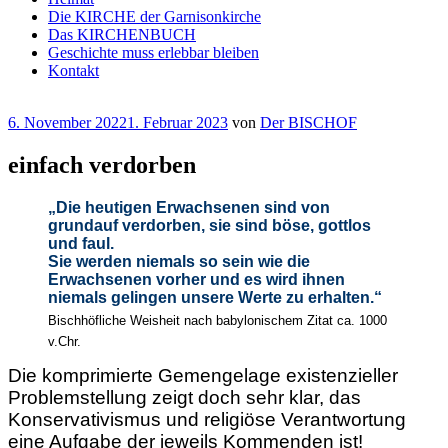
Die KIRCHE der Garnisonkirche
Das KIRCHENBUCH
Geschichte muss erlebbar bleiben
Kontakt
Veröffentlicht
6. November 2022
1. Februar 2023
von
Der BISCHOF
am
einfach
verdorben
„Die heutigen Erwachsenen sind von
grundauf verdorben, sie sind böse, gottlos
und faul.
Sie werden niemals so sein wie die
Erwachsenen vorher und es wird ihnen
niemals gelingen unsere Werte zu erhalten.“
Bischhöfliche Weisheit nach babylonischem Zitat ca. 1000
v.Chr.
Die komprimierte Gemengelage existenzieller
Problemstellung zeigt doch sehr klar, das
Konservativismus und religiöse Verantwortung
eine Aufgabe der jeweils Kommenden ist!