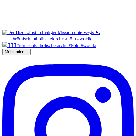
🤦🏼‍♂️ #römischkatholischekirche #köln #woelki
Mehr laden…