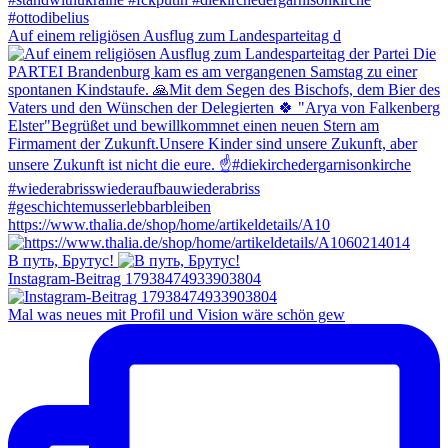
Auf einem religiösen Ausflug zum Landesparteitag d
https://www.thalia.de/shop/home/artikeldetails/A10
В путь, Брутyc!
Instagram-Beitrag 17938474933903804
Mal was neues mit Profil und Vision wäre schön gew