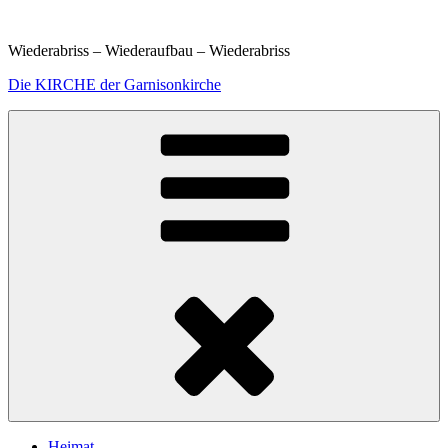
Weiter
zum
Wiederabriss – Wiederaufbau – Wiederabriss
Inhalt
Die KIRCHE der Garnisonkirche
Heimat