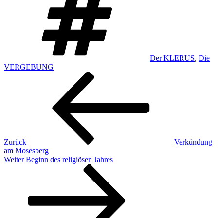
Der KLERUS
,
Die
VERGEBUNG
Beitragsnavigation
Vorheriger
Beitrag
Zurück
Verkündung
am Mosesberg
Nächster
Weiter
Beginn des religiösen Jahres
Beitrag