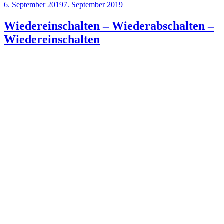
Veröffentlicht
6. September 2019
7. September 2019
mit
am
Der
KIRCHE
Wiedereinschalten – Wiederabschalten –
der
Wiedereinschalten
Garnisonkirche“