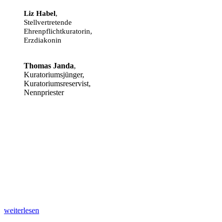
Liz Habel
,
Stellvertretende
Ehrenpflichtkuratorin,
Erzdiakonin
Thomas Janda
,
Kuratoriumsjünger,
Kuratoriumsreservist,
Nennpriester
„Den
weiterlesen
KLERUS