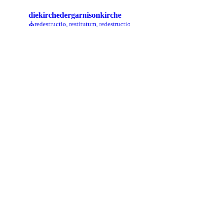
nun
verpflichtet“
diekirchedergarnisonkirche
⛪redestructio, restitutum, redestructio