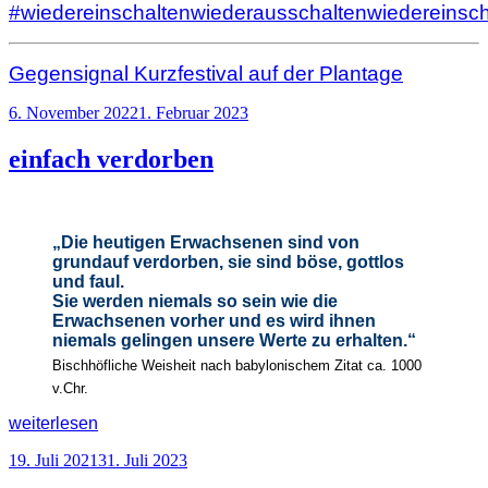
#wiedereinschaltenwiederausschaltenwiedereinsch
Gegensignal Kurzfestival auf der Plantage
Veröffentlicht
6. November 2022
1. Februar 2023
am
einfach
verdorben
„Die heutigen Erwachsenen sind von
grundauf verdorben, sie sind böse, gottlos
und faul.
Sie werden niemals so sein wie die
Erwachsenen vorher und es wird ihnen
niemals gelingen unsere Werte zu erhalten.“
Bischhöfliche Weisheit nach babylonischem Zitat ca. 1000
v.Chr.
„einfach
weiterlesen
verdorben
“
Veröffentlicht
19. Juli 2021
31. Juli 2023
am