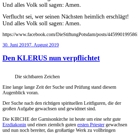
Und alles Volk soll sagen: Amen.
Verflucht sei, wer seinen Nächsten heimlich erschlägt!
Und alles Volk soll sagen: Amen.
https://www.facebook.com/DieStiftungPotsdam/posts/445990199586
Veröffentlicht
30. Juni 2019
7. August 2019
am
Den KLERUS nun verpflichtet
Die sichtbaren Zeichen
Eine lange lange Zeit der Suche und Prüfung stand diesem
Augenblick voran.
Der Suche nach den richtigen spirituellen Leitfiguren, die der
großen Aufgabe gewachsen und gewidmet sind.
Die KIRCHE der Garnisonkirche ist heute um eine sehr gute
Erzdiakonin
und einen ziemlich guten
ersten Priester
gewachsen
und nun noch bereiter, das großartige Werk zu vollbringen