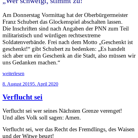
„Wer schweigt, stimmt zu!“
Am Donnerstag Vormittag hat der Oberbürgermeister
Franz Schubert das Glockenspiel abschalten lassen.
Die Inschriften sind nach Angaben der PNN zum Teil
militaristisch und würdigen rechtsextreme
Soldatenverbände. Frei nach dem Motto „Geschenkt ist
geschenkt!“ gibt Schubert zu bedenken: „Es handelt
sich aber um ein Geschenk an die Stadt, also müssen wir
uns Gedanken machen.“
„Wiedereinschalten
weiterlesen
–
Veröffentlicht
8. August 2019
5. April 2020
Wiederabschalten
am
–
Wiedereinschalten“
Verflucht sei
Verflucht sei wer seines Nächsten Grenze verenget!
Und alles Volk soll sagen: Amen.
Verflucht sei, wer das Recht des Fremdlings, des Waisen
und der Witwe beugt!