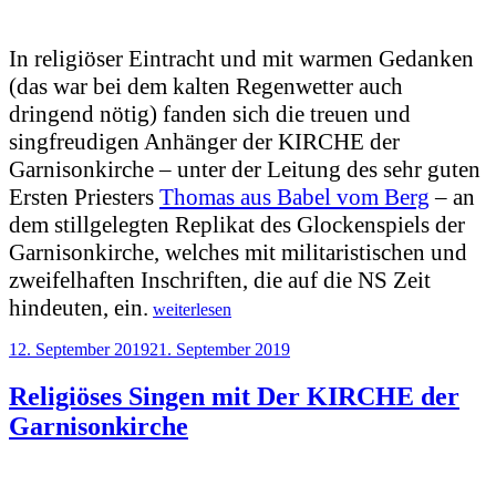
In religiöser Eintracht und mit warmen Gedanken
(das war bei dem kalten Regenwetter auch
dringend nötig) fanden sich die treuen und
singfreudigen Anhänger der KIRCHE der
Garnisonkirche – unter der Leitung des sehr guten
Ersten Priesters
Thomas aus Babel vom Berg
– an
dem stillgelegten Replikat des Glockenspiels der
Garnisonkirche, welches mit militaristischen und
zweifelhaften Inschriften, die auf die NS Zeit
„4
hindeuten, ein.
weiterlesen
Mal,
ist
Veröffentlicht
12. September 2019
21. September 2019
immer
am
1
Religiöses Singen mit Der KIRCHE der
Mal
Garnisonkirche
zu
wenig“