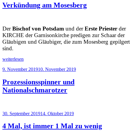
Verkündung am Mosesberg
Der
Bischof von Potsdam
und der
Erste Priester
der
KIRCHE der Garnisonkirche predigen zur Schaar der
Gläubigen und Gläubiger, die zum Mosesberg gepilgert
sind.
„Verkündung
weiterlesen
am
Veröffentlicht
9. November 2019
10. November 2019
Mosesberg“
am
Prozessionsspinner und
Nationalschmarotzer
Veröffentlicht
30. September 2019
14. Oktober 2019
am
4 Mal, ist immer 1 Mal zu wenig