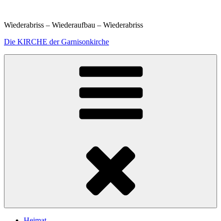
Weiter
zum
Wiederabriss – Wiederaufbau – Wiederabriss
Inhalt
Die KIRCHE der Garnisonkirche
Heimat