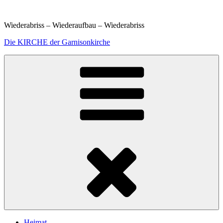
Weiter
zum
Wiederabriss – Wiederaufbau – Wiederabriss
Inhalt
Die KIRCHE der Garnisonkirche
Heimat