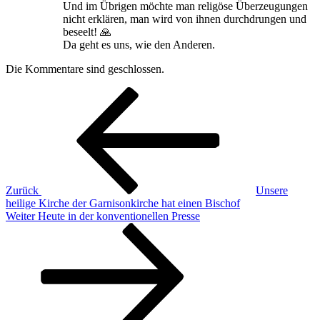
Und im Übrigen möchte man religöse Überzeugungen
nicht erklären, man wird von ihnen durchdrungen und
beseelt! 🙏
Da geht es uns, wie den Anderen.
Die Kommentare sind geschlossen.
Beitragsnavigation
Vorheriger
Beitrag
Zurück
Unsere
heilige Kirche der Garnisonkirche hat einen Bischof
Nächster
Weiter
Heute in der konventionellen Presse
Beitrag