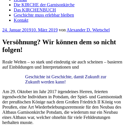
Die KIRCHE der Garnisonkirche
Das KIRCHENBUCH
Geschichte muss erlebbar bleiben
Kontakt
Veröffentlicht
24. Januar 2019
10. März 2019
von
Alexander D. Wietschel
am
Versöhnung? Wir können dem so nicht
folgen!
Reale Welten – so stark und eindeutig sie auch scheinen – basieren
auf Einbildungen und Interpretationen und
Geschichte ist Geschichte, damit Zukunft zur
Zukunft werden kann!
Am 29. Oktober im Jahr 2017 irgendeines Herren, feierten
irgendwelche Individuen in Potsdam, der Spiel- und Garnisonstadt
der preußischen Könige nach dem Großen Friedrich II König von
Preußen, eine Art Wiederbelebungszeremonie für den Neubau des
Altbaus Garnisonkirche Potsdam, die wiederum nur ein Neubau
eines Altbaus war, welcher ohnehin für viele Fehldeutungen
herhalten musste.