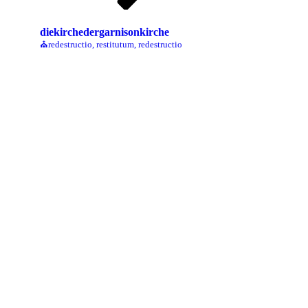
diekirchedergarnisonkirche
⛪redestructio, restitutum, redestructio