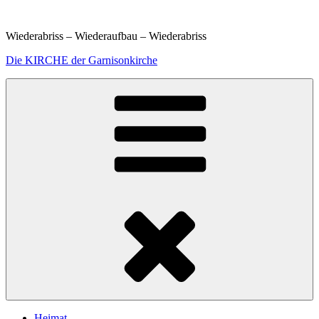
Weiter
zum
Wiederabriss – Wiederaufbau – Wiederabriss
Inhalt
Die KIRCHE der Garnisonkirche
Heimat