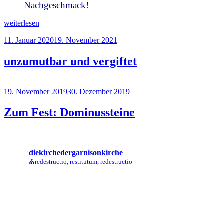
Nachgeschmack!
„
Anhörung
weiterlesen
zur
Veröffentlicht
11. Januar 2020
19. November 2021
Garnisonkirche
am
mit
Nachgeschmack
“
unzumutbar und vergiftet
Veröffentlicht
19. November 2019
30. Dezember 2019
am
Zum Fest: Dominussteine
diekirchedergarnisonkirche
⛪redestructio, restitutum, redestructio